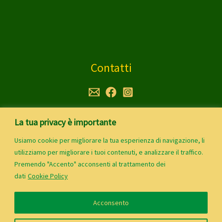
Contatti
Privacy Policy - Coockie Policy
La tua privacy è importante
Usiamo cookie per migliorare la tua esperienza di navigazione, li
utilizziamo per migliorare i tuoi contenuti, e analizzare il traffico.
Premendo "Accento" acconsenti al trattamento dei
dati
Cookie Policy
Copyright 2026 | elbaappartamentichiara.com
Credits
LucaRedP
Acconsento